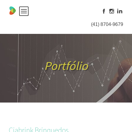
Skip
to
content
(41) 8704-9679
Portfólio
Ciabrink Brinquedos