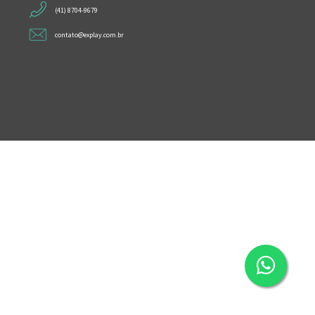
(41) 8704-9679
contato@explay.com.br