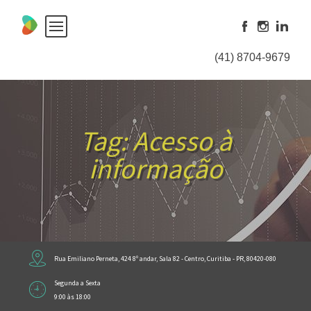
Skip
to
content
(41) 8704-9679
Tag:
Acesso à
informação
Rua Emiliano Perneta, 424 8º andar, Sala 82 - Centro, Curitiba - PR, 80420-080
Segunda a Sexta
9:00 às 18:00