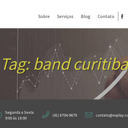
Sobre
Serviços
Blog
Contato
Tag:
band curitiba
Segunda a Sexta
(41) 8704-9679
contato@explay.c
9:00 às 18:00