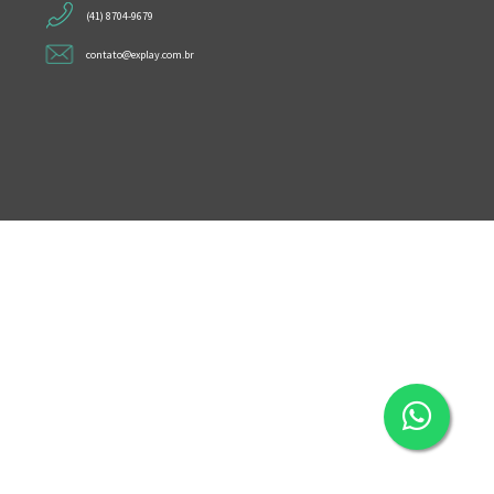
(41) 8704-9679
contato@explay.com.br