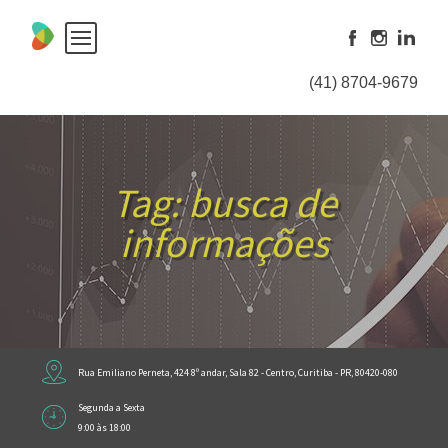
Skip
to
content
(41) 8704-9679
Tag:
busca de
informações
Rua Emiliano Perneta, 424 8º andar, Sala 82 - Centro, Curitiba - PR, 80420-080
Segunda a Sexta
9:00 às 18:00