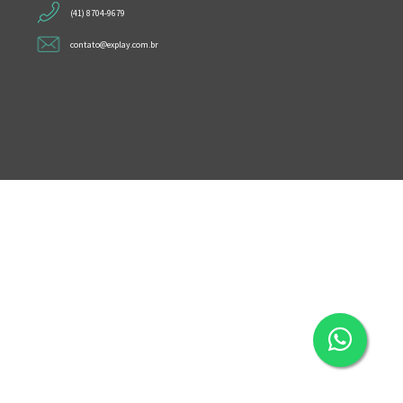
(41) 8704-9679
contato@explay.com.br