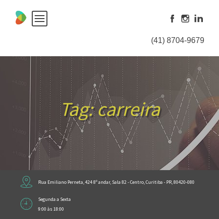
Skip
to
content
(41) 8704-9679
Tag:
carreira
Rua Emiliano Perneta, 424 8º andar, Sala 82 - Centro, Curitiba - PR, 80420-080
Segunda a Sexta
9:00 às 18:00