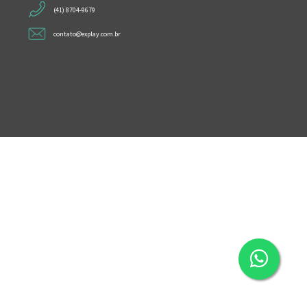
(41) 8704-9679
contato@explay.com.br