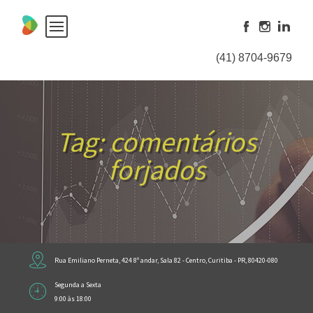
Skip
to
content
(41) 8704-9679
Tag:
comentários
forjados
Rua Emiliano Perneta, 424 8º andar, Sala 82 - Centro, Curitiba - PR, 80420-080
Segunda a Sexta
9:00 às 18:00