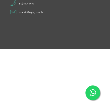
(41) 8704-9679
contato@explay.com.br