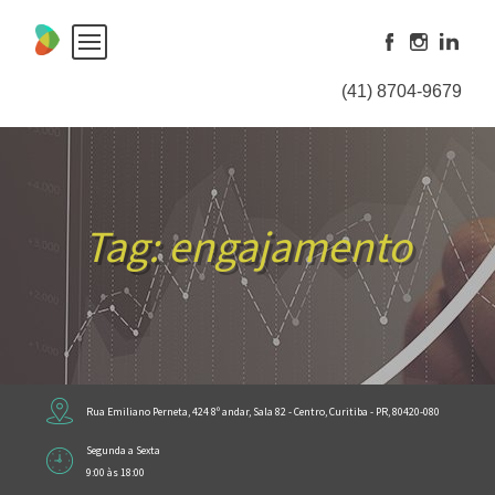
Skip
to
content
(41) 8704-9679
Tag:
engajamento
Rua Emiliano Perneta, 424 8º andar, Sala 82 - Centro, Curitiba - PR, 80420-080
Segunda a Sexta
9:00 às 18:00