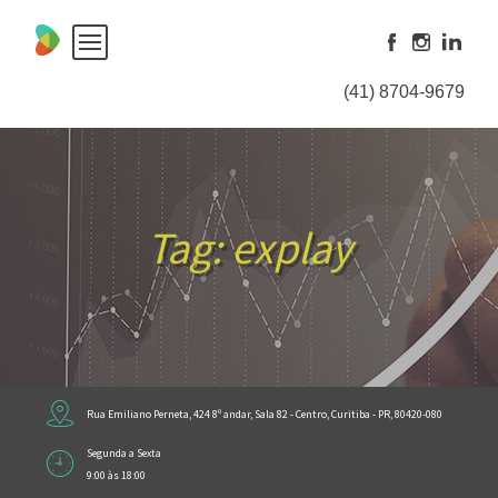
Skip
to
content
(41) 8704-9679
Tag:
explay
Rua Emiliano Perneta, 424 8º andar, Sala 82 - Centro, Curitiba - PR, 80420-080
Segunda a Sexta
9:00 às 18:00