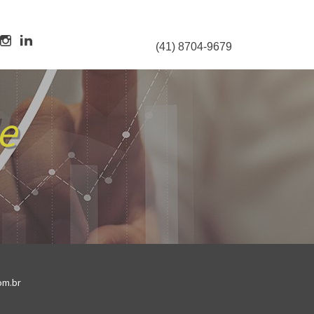
(41) 8704-9679
e
om.br