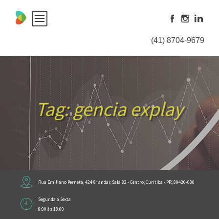
Skip
to
content
(41) 8704-9679
Tag:
gencia explay
Rua Emiliano Perneta, 424 8º andar, Sala 82 - Centro, Curitiba - PR, 80420-080
Segunda a Sexta
9:00 às 18:00