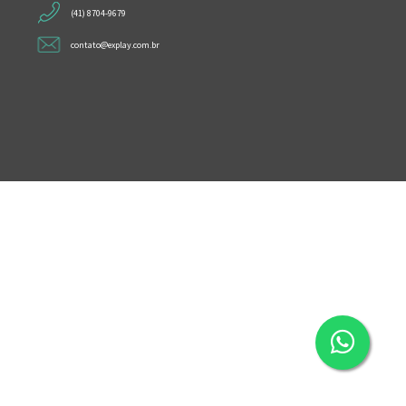
(41) 8704-9679
contato@explay.com.br