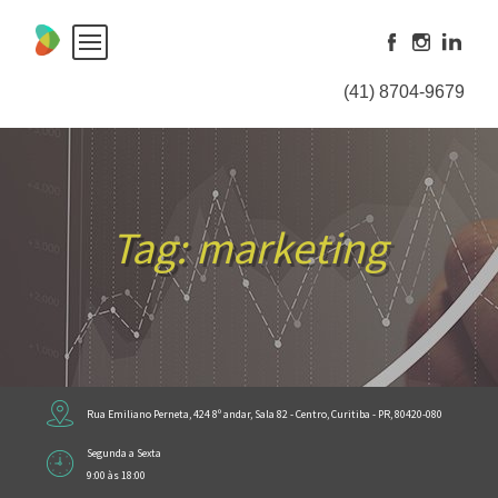
Skip
to
content
(41) 8704-9679
Tag:
marketing
Rua Emiliano Perneta, 424 8º andar, Sala 82 - Centro, Curitiba - PR, 80420-080
Segunda a Sexta
9:00 às 18:00