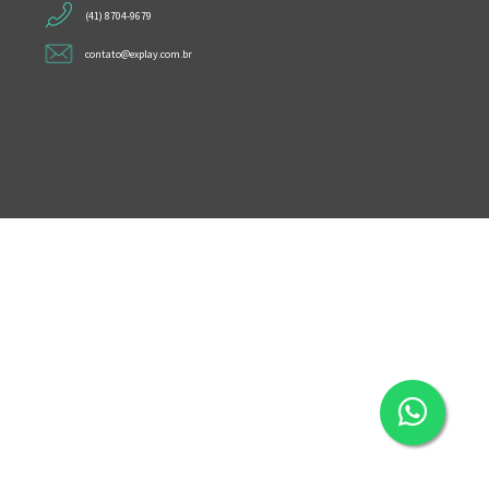
(41) 8704-9679
contato@explay.com.br