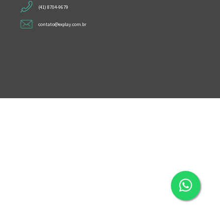
(41) 8704-9679
contato@explay.com.br