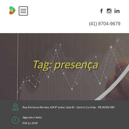
Skip
to
content
(41) 8704-9679
Tag:
presença
Rua Emiliano Perneta, 424 8º andar, Sala 82 - Centro, Curitiba - PR, 80420-080
Segunda a Sexta
9:00 às 18:00