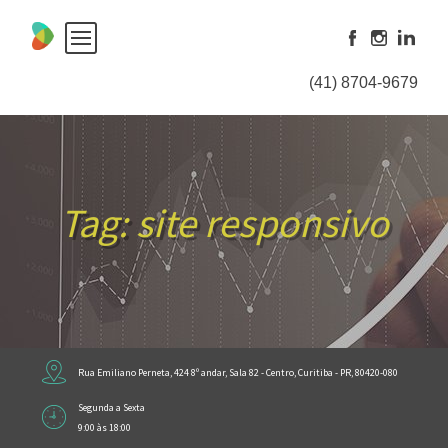
Skip
to
content
(41) 8704-9679
Tag:
site responsivo
Rua Emiliano Perneta, 424 8º andar, Sala 82 - Centro, Curitiba - PR, 80420-080
Segunda a Sexta
9:00 às 18:00