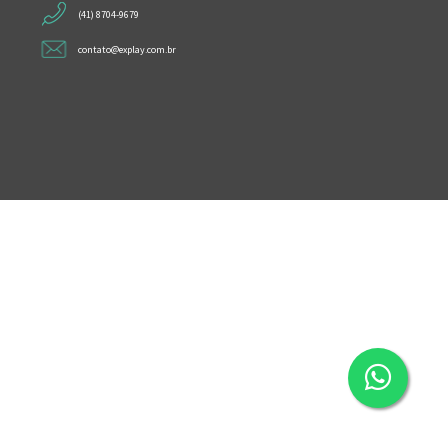
(41) 8704-9679
contato@explay.com.br