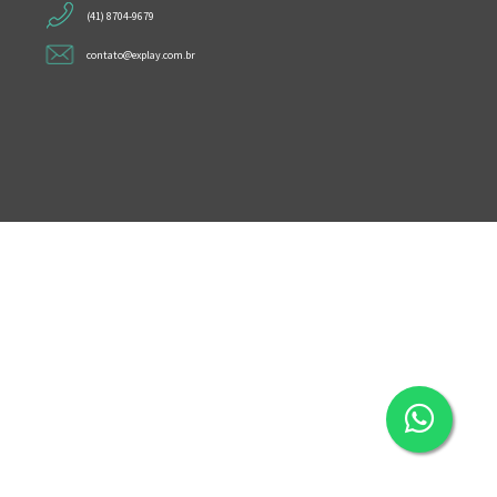
(41) 8704-9679
contato@explay.com.br