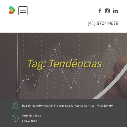
Skip
to
content
(41) 8704-9679
Tag:
Tendências
Rua Emiliano Perneta, 424 8º andar, Sala 82 - Centro, Curitiba - PR, 80420-080
Segunda a Sexta
9:00 às 18:00