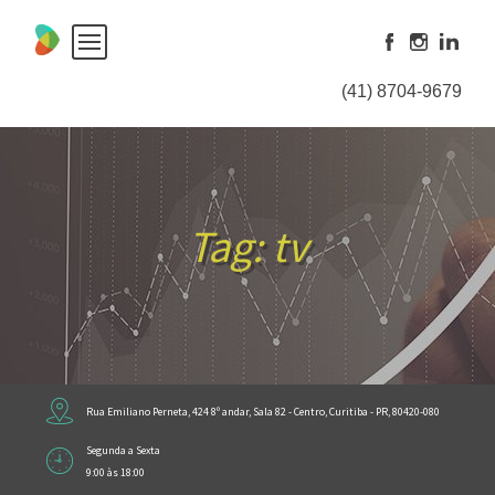
Skip
to
content
(41) 8704-9679
Tag:
tv
Rua Emiliano Perneta, 424 8º andar, Sala 82 - Centro, Curitiba - PR, 80420-080
Segunda a Sexta
9:00 às 18:00