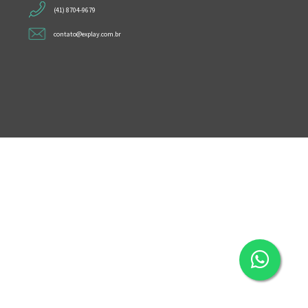
(41) 8704-9679
contato@explay.com.br