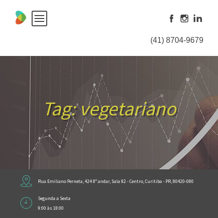
Skip
to
content
(41) 8704-9679
Tag:
vegetariano
Rua Emiliano Perneta, 424 8º andar, Sala 82 - Centro, Curitiba - PR, 80420-080
Segunda a Sexta
9:00 às 18:00