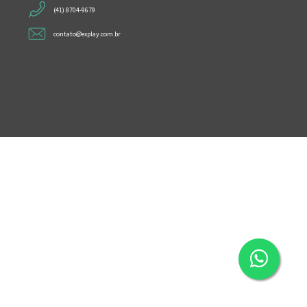
(41) 8704-9679
contato@explay.com.br