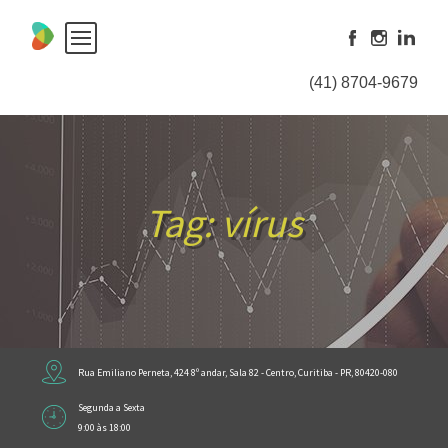
Skip
to
content
(41) 8704-9679
Tag:
vírus
Rua Emiliano Perneta, 424 8º andar, Sala 82 - Centro, Curitiba - PR, 80420-080
Segunda a Sexta
9:00 às 18:00