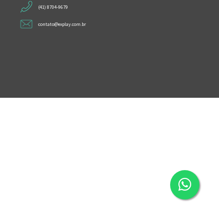
(41) 8704-9679
contato@explay.com.br