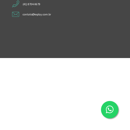
(41) 8704-9679
contato@explay.com.br