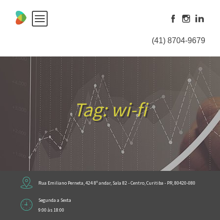
Skip
to
content
(41) 8704-9679
Tag:
wi-fi
Rua Emiliano Perneta, 424 8º andar, Sala 82 - Centro, Curitiba - PR, 80420-080
Segunda a Sexta
9:00 às 18:00