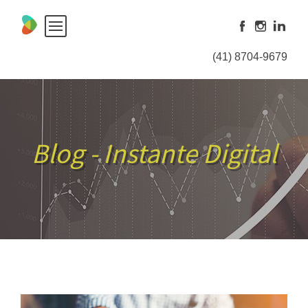
Skip
to
content
(41) 8704-9679
Blog - Instante Digital