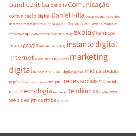
Comunicação
band curitiba
band tv
Daniel Filla
comunicação digital
desenvolvimento de sites
digital
dispositivos móveis
desenvolvimento de sites curitiba
e-commerce
explay
facebook
empresas
empresa
estratégias de marketing
instante digital
google
futuro
inbound marketing
marketing
internet
investimento
ISAE
livros
digital
mídias sociais
mundo digital
mkt digital
mídias
redes sociais
negócios
pesquisa
SEO
social
notícias
opinião
tecnologia
Tendências
media
web
tendência
twitter
web design curitiba
youtube