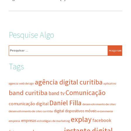
Pesquise Algo
Pesquisar
por:
Tags
agência digital curitiba
agencia web design
aplicativo
Comunicação
band curitiba
band tv
Daniel Filla
comunicação digital
desenvolvimento de sites
digital
dispositivos móveis
desenvolvimento de sites curitiba
e-commerce
explay
facebook
empresas
empresa
estratégias de marketing
instante digital