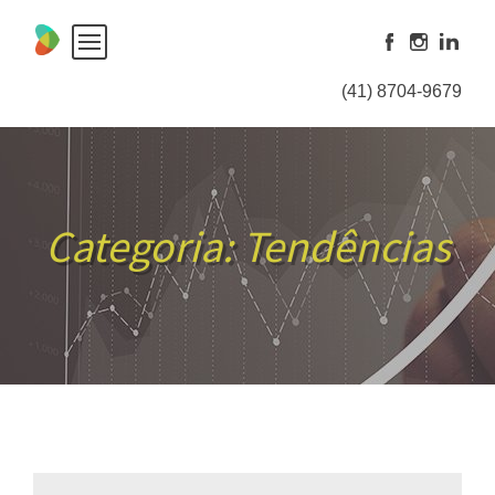
Skip
to
content
(41) 8704-9679
Categoria:
Tendências