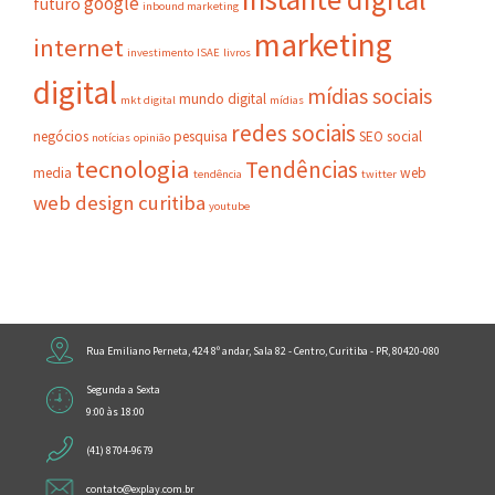
google
futuro
inbound marketing
marketing
internet
investimento
ISAE
livros
digital
mídias sociais
mundo digital
mkt digital
mídias
redes sociais
negócios
pesquisa
SEO
social
notícias
opinião
tecnologia
Tendências
media
web
tendência
twitter
web design curitiba
youtube
Rua Emiliano Perneta, 424 8º andar, Sala 82 - Centro, Curitiba - PR, 80420-080
Segunda a Sexta
9:00 às 18:00
(41) 8704-9679
contato@explay.com.br