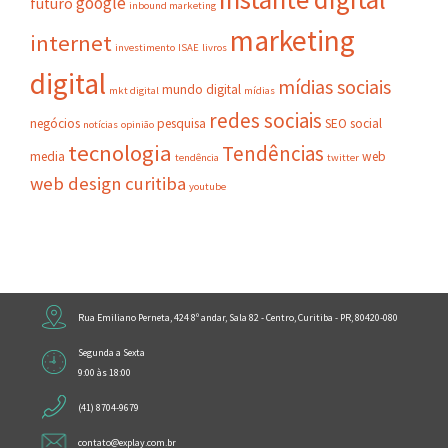
google
futuro
inbound marketing
marketing
internet
investimento
ISAE
livros
digital
mídias sociais
mundo digital
mkt digital
mídias
redes sociais
negócios
pesquisa
SEO
social
notícias
opinião
tecnologia
Tendências
media
web
tendência
twitter
web design curitiba
youtube
Rua Emiliano Perneta, 424 8º andar, Sala 82 - Centro, Curitiba - PR, 80420-080
Segunda a Sexta
9:00 às 18:00
(41) 8704-9679
contato@explay.com.br