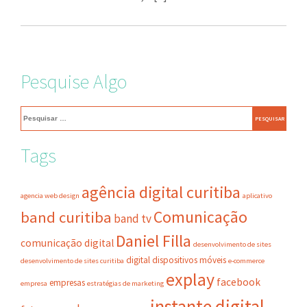
Pesquise Algo
Pesquisar
por:
Tags
agência digital curitiba
agencia web design
aplicativo
Comunicação
band curitiba
band tv
Daniel Filla
comunicação digital
desenvolvimento de sites
digital
dispositivos móveis
desenvolvimento de sites curitiba
e-commerce
explay
facebook
empresas
empresa
estratégias de marketing
instante digital