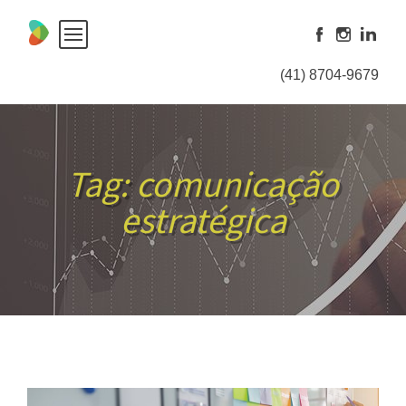
Skip
to
content
(41) 8704-9679
Tag:
comunicação
estratégica